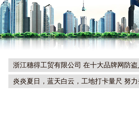
浙江穗得工贸有限公司 在十大品牌网防盗
户门十大品牌网络票选活动中,荣获“202
炎炎夏日，蓝天白云，工地打卡量尺 努力
大品牌”
迎接好运